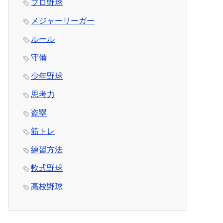
プロ野球
メジャーリーガー
ルール
守備
少年野球
思考力
盗塁
筋トレ
練習方法
軟式野球
高校野球