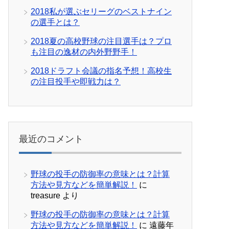
2018私が選ぶセリーグのベストナイン
の選手とは？
2018夏の高校野球の注目選手は？プロ
も注目の逸材の内外野野手！
2018ドラフト会議の指名予想！高校生
の注目投手や即戦力は？
最近のコメント
野球の投手の防御率の意味とは？計算
方法や見方などを簡単解説！
に
treasure
より
野球の投手の防御率の意味とは？計算
方法や見方などを簡単解説！
に
遠藤年