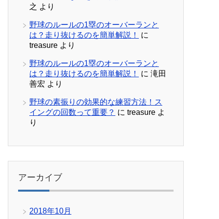
之
より
野球のルールの1塁のオーバーランと
は？走り抜けるのを簡単解説！
に
treasure
より
野球のルールの1塁のオーバーランと
は？走り抜けるのを簡単解説！
に
滝田
善宏
より
野球の素振りの効果的な練習方法！ス
イングの回数って重要？
に
treasure
よ
り
アーカイブ
2018年10月