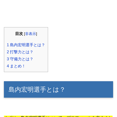
目次
[
非表示
]
1
島内宏明選手とは？
2
打撃力とは？
3
守備力とは？
4
まとめ！
島内宏明選手とは？