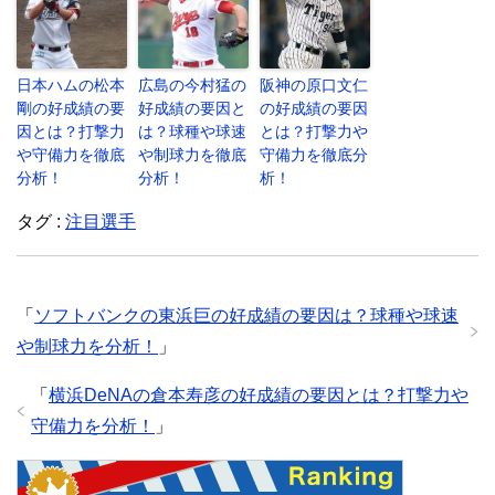
日本ハムの松本
広島の今村猛の
阪神の原口文仁
剛の好成績の要
好成績の要因と
の好成績の要因
因とは？打撃力
は？球種や球速
とは？打撃力や
や守備力を徹底
や制球力を徹底
守備力を徹底分
分析！
分析！
析！
タグ :
注目選手
「
ソフトバンクの東浜巨の好成績の要因は？球種や球速
や制球力を分析！
」
「
横浜DeNAの倉本寿彦の好成績の要因とは？打撃力や
守備力を分析！
」