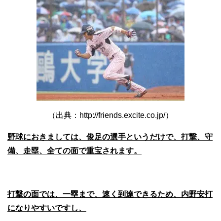
（出典：http://friends.excite.co.jp/）
野球におきましては、俊足の選手というだけで、打撃、守
備、走塁、全ての面で重宝されます。
打撃の面では、一塁まで、速く到達できるため、内野安打
になりやすいですし、