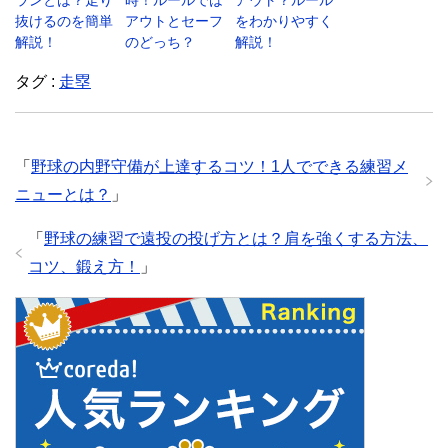
ランとは？走り
時！ルールでは
アウト？ルール
抜けるのを簡単
アウトとセーフ
をわかりやすく
解説！
のどっち？
解説！
タグ :
走塁
「
野球の内野守備が上達するコツ！1人でできる練習メ
ニューとは？
」
「
野球の練習で遠投の投げ方とは？肩を強くする方法、
コツ、鍛え方！
」