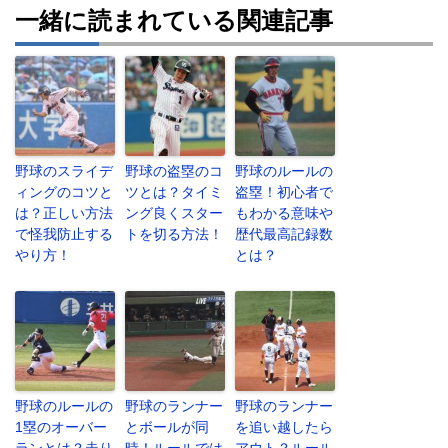
一緒に読まれている関連記事
野球のスライデ
野球の盗塁のコ
野球のルールの
ィングのコツと
ツとは？タイミ
盗塁！初心者で
は？正しい方法
ング良くスター
もわかる意味や
で怪我防止する
トを切る方法！
歴代最高記録数
やり方！
とは？
野球のルールの
野球のランナー
野球のランナー
1塁のオーバー
とボールが同
を追い越したら