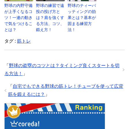
野球の内野守備
野球の練習で遠
野球のティーバ
が上手くなるコ
投の投げ方と
ッティングの効
ツ！一連の動き
は？肩を強くす
果とは？基本が
で気をつけるこ
る方法、コツ、
固まる練習方
とは？
鍛え方！
法！
タグ :
筋トレ
「
野球の盗塁のコツとは？タイミング良くスタートを切
る方法！
」
「
自宅でもできる野球の筋トレ！チューブを使って広背
筋を鍛えるには？
」