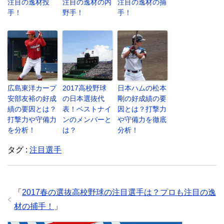
注目の逸材投
注目の逸材の内
注目の逸材の捕
手！
野手！
手！
広島東洋カープ
2017高校野球
日本ハムの松本
安部友裕の好成
の日本選抜代
剛の好成績の要
績の要因とは？
表！ベストナイ
因とは？打撃力
打撃力や守備力
ンのメンバーと
や守備力を徹底
を分析！
は？
分析！
タグ :
注目選手
「
2017春の選抜高校野球の注目選手は？プロも注目の逸
材の捕手！
」