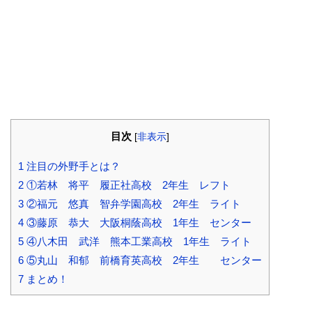
目次
[
非表示
]
1
注目の外野手とは？
2
①若林 将平 履正社高校 2年生 レフト
3
②福元 悠真 智弁学園高校 2年生 ライト
4
③藤原 恭大 大阪桐蔭高校 1年生 センター
5
④八木田 武洋 熊本工業高校 1年生 ライト
6
⑤丸山 和郁 前橋育英高校 2年生 センター
7
まとめ！