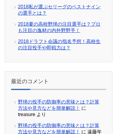
2018私が選ぶセリーグのベストナイン
の選手とは？
2018夏の高校野球の注目選手は？プロ
も注目の逸材の内外野野手！
2018ドラフト会議の指名予想！高校生
の注目投手や即戦力は？
最近のコメント
野球の投手の防御率の意味とは？計算
方法や見方などを簡単解説！
に
treasure
より
野球の投手の防御率の意味とは？計算
方法や見方などを簡単解説！
に
遠藤年