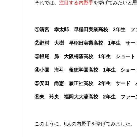
それでは、
注目する内野手
を挙げてみたいと
①清宮 幸太郎 早稲田実業高校 2年生 ファ
②野村 大樹 早稲田実業高校 1年生 サード
③根尾 昴 大阪桐蔭高校 1年生 ショート 
④小園 海斗 報徳学園高校 1年生 ショート
⑤安田 尚憲 履正社高校 2年生 サード 右
⑥東 玲央 福岡大大濠高校 2年生 ファース
このように、6人の内野手を挙げてみました。