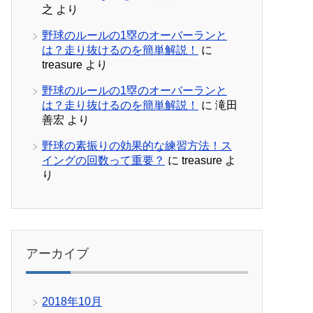
之
より
野球のルールの1塁のオーバーランと
は？走り抜けるのを簡単解説！
に
treasure
より
野球のルールの1塁のオーバーランと
は？走り抜けるのを簡単解説！
に
滝田
善宏
より
野球の素振りの効果的な練習方法！ス
イングの回数って重要？
に
treasure
よ
り
アーカイブ
2018年10月