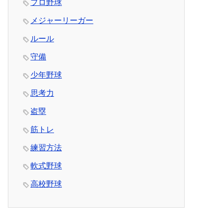
プロ野球
メジャーリーガー
ルール
守備
少年野球
思考力
盗塁
筋トレ
練習方法
軟式野球
高校野球