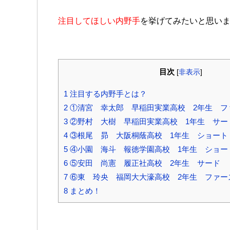
注目してほしい内野手
を挙げてみたいと思い
目次
[
非表示
]
1
注目する内野手とは？
2
①清宮 幸太郎 早稲田実業高校 2年生 フ
3
②野村 大樹 早稲田実業高校 1年生 サー
4
③根尾 昴 大阪桐蔭高校 1年生 ショート
5
④小園 海斗 報徳学園高校 1年生 ショー
6
⑤安田 尚憲 履正社高校 2年生 サード
7
⑥東 玲央 福岡大大濠高校 2年生 ファー
8
まとめ！