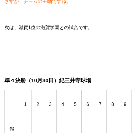
さすが、チームの主軸ですね。
次は、滋賀1位の滋賀学園との試合です。
準々決勝（10月30日）紀三井寺球場
1
2
3
4
5
6
7
8
9
報