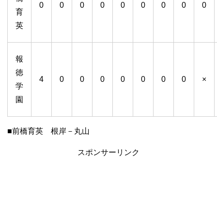
0
0
0
0
0
0
0
0
0
育
英
報
徳
4
0
0
0
0
0
0
0
×
学
園
■前橋育英 根岸－丸山
スポンサーリンク