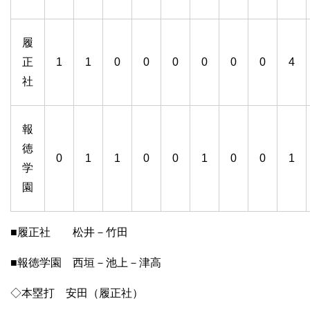
履
正
1
1
0
0
0
0
0
0
4
社
報
徳
0
1
1
0
0
1
0
0
1
学
園
■履正社 松井－竹田
■報徳学園 西垣－池上－津高
◇本塁打 安田（履正社）