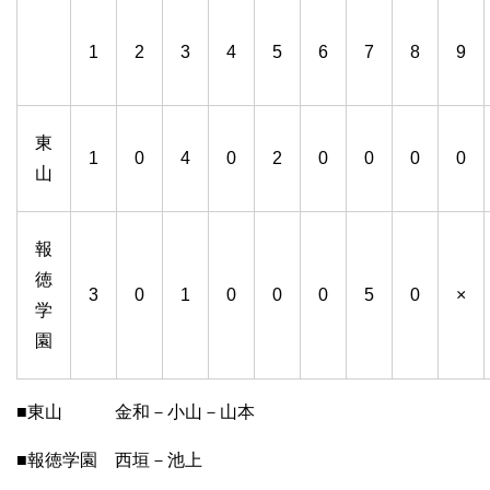
1
2
3
4
5
6
7
8
9
東
1
0
4
0
2
0
0
0
0
山
報
徳
3
0
1
0
0
0
5
0
×
学
園
■東山 金和－小山－山本
■報徳学園 西垣－池上