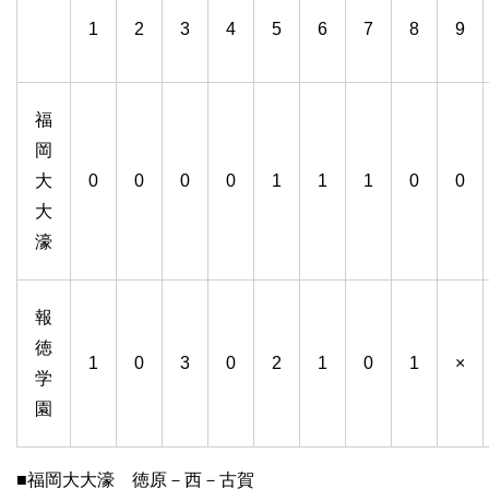
1
2
3
4
5
6
7
8
9
福
岡
大
0
0
0
0
1
1
1
0
0
大
濠
報
徳
1
0
3
0
2
1
0
1
×
学
園
■福岡大大濠 徳原－西－古賀