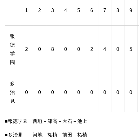
1
2
3
4
5
6
7
8
9
報
徳
2
0
8
0
0
2
4
0
5
学
園
多
治
0
0
0
0
0
0
0
0
0
見
■報徳学園 西垣－津高－大石－池上
■多治見 河地－柘植－前田－柘植