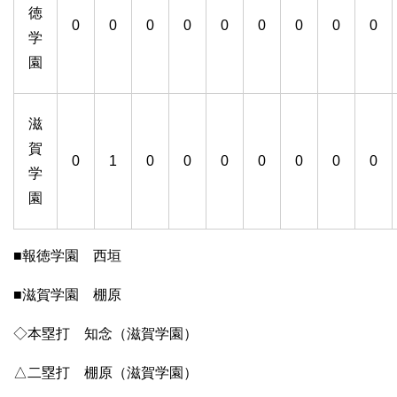
徳
0
0
0
0
0
0
0
0
0
学
園
滋
賀
0
1
0
0
0
0
0
0
0
学
園
■報徳学園 西垣
■滋賀学園 棚原
◇本塁打 知念（滋賀学園）
△二塁打 棚原（滋賀学園）