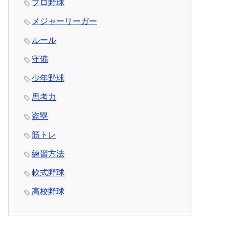
プロ野球
メジャーリーガー
ルール
守備
少年野球
思考力
盗塁
筋トレ
練習方法
軟式野球
高校野球