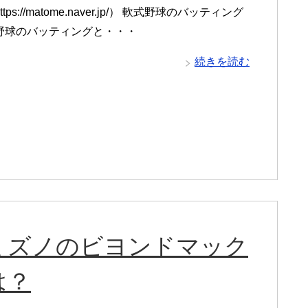
ps://matome.naver.jp/） 軟式野球のバッティング
野球のバッティングと・・・
続きを読む
ミズノのビヨンドマック
は？