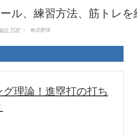
ルール、練習方法、筋トレを
紹介
TOP
軟式野球
ング理論！進塁打の打ち
？