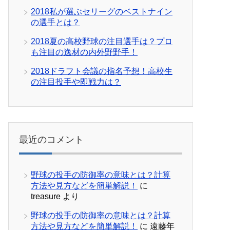
2018私が選ぶセリーグのベストナイン
の選手とは？
2018夏の高校野球の注目選手は？プロ
も注目の逸材の内外野野手！
2018ドラフト会議の指名予想！高校生
の注目投手や即戦力は？
最近のコメント
野球の投手の防御率の意味とは？計算
方法や見方などを簡単解説！
に
treasure
より
野球の投手の防御率の意味とは？計算
方法や見方などを簡単解説！
に
遠藤年