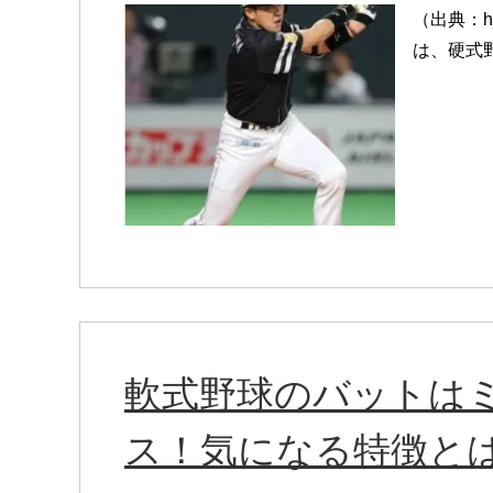
（出典：htt
は、硬式
軟式野球のバットは
ス！気になる特徴と