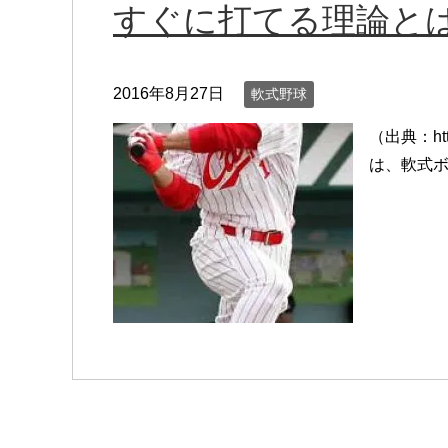
すぐに打てる理論と
2016年8月27日
軟式野球
（出典：htt
は、軟式