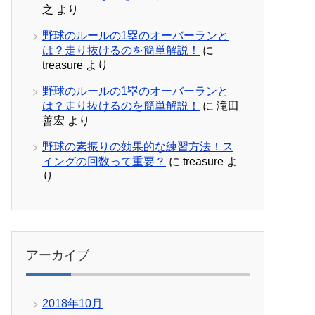
之
より
野球のルールの1塁のオーバーランと
は？走り抜けるのを簡単解説！
に
treasure
より
野球のルールの1塁のオーバーランと
は？走り抜けるのを簡単解説！
に
滝田
善宏
より
野球の素振りの効果的な練習方法！ス
イングの回数って重要？
に
treasure
よ
り
アーカイブ
2018年10月